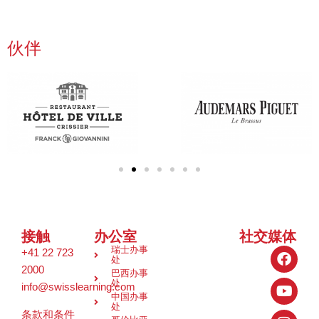
伙伴
接触
办公室
社交媒体
瑞士办事
+41 22 723
处
2000
巴西办事
处
info@swisslearning.com
中国办事
处
条款和条件