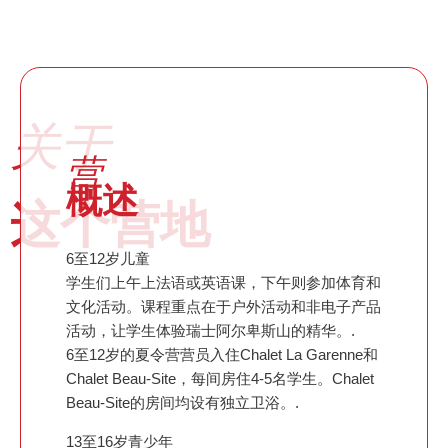
关于
营
概述
这个营地
6至12岁儿童
学生们上午上法语或英语课，下午则参加体育和
文化活动。课程重点在于户外活动和非电子产品
活动，让学生体验瑞士阿尔卑斯山的精华。.
6至12岁的夏令营营员入住Chalet La Garenne和
Chalet Beau-Site，每间房住4-5名学生。Chalet
Beau-Site的房间均设有独立卫浴。.
13至16岁青少年