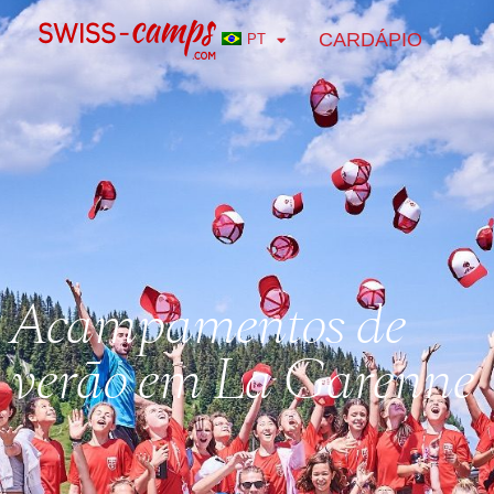
CARDÁPIO
PT
Acampamentos de
verão em La Garenne