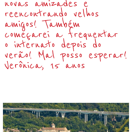
novas amizades e
reencontrando velhos
amigos! Também
começarei a frequentar
o internato depois do
verão! Mal posso esperar!
Verônica, 15 anos