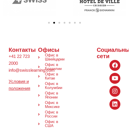
Контакты
Офисы
Социальн
Офис в
+41 22 723
сети
Швейцарии
2000
Офис в
Бразилии
info@swisslearning.com
Офис в
Китае
Условия и
Офис в
положения
Колумбии
Офис в
Японии
реплики
Офис в
часов
Мексике
Офис в
Audemars
России
Piguet
Офис в
США
Открыв