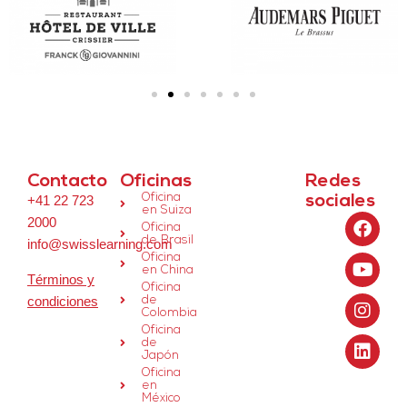
Contacto
Oficinas
Redes
Oficina
+41 22 723
sociales
en Suiza
2000
Oficina
de Brasil
info@swisslearning.com
Oficina
en China
Términos y
Oficina
condiciones
de
Colombia
Oficina
réplicas
de
Japón
de relojes
Oficina
Audemars
en
México
Piguet