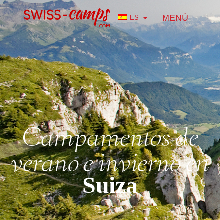
MENÚ
ES
Campamentos de
verano e invierno en
Suiza