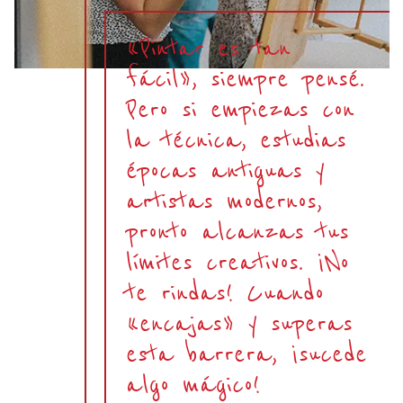
«Pintar es tan
fácil», siempre pensé.
Pero si empiezas con
la técnica, estudias
épocas antiguas y
artistas modernos,
pronto alcanzas tus
límites creativos. ¡No
te rindas! Cuando
«encajas» y superas
esta barrera, ¡sucede
algo mágico!