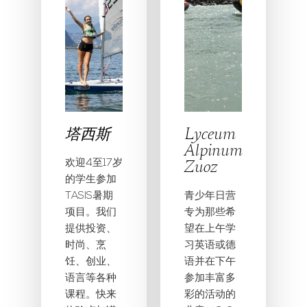
塔西斯
Lyceum
Alpinum
Zuoz
欢迎4至17岁
的学生参加
TASIS暑期
青少年日营
项目。我们
专为那些希
提供投资、
望在上午学
时尚、烹
习英语或德
饪、创业、
语并在下午
语言等各种
参加丰富多
课程。快来
彩的活动的