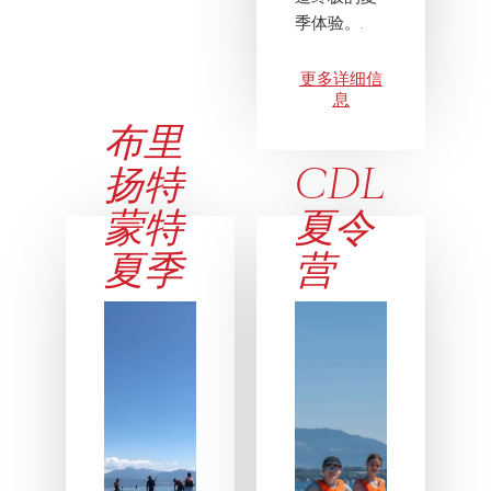
季体验。.
更多详细信
息
布里
扬特
CDL
蒙特
夏令
夏季
营