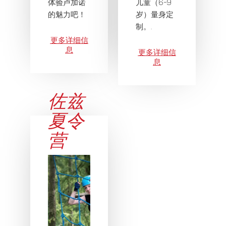
体验卢加诺
儿童（6-9
的魅力吧！
岁）量身定
制。.
更多详细信
息
更多详细信
息
佐兹
夏令
营