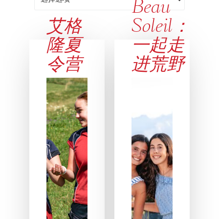
Beau
艾格
Soleil：
隆夏
一起走
令营
进荒野