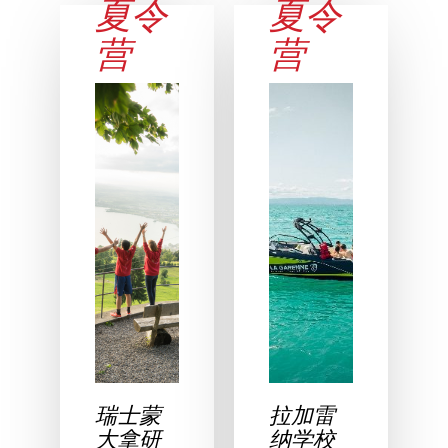
夏令
夏令
营
营
瑞士蒙
拉加雷
大拿研
纳学校