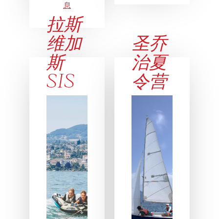
息
拉斯
维加
圣乔
斯
治夏
SIS
令营