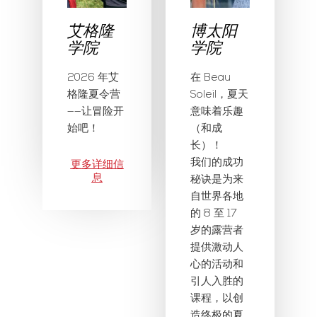
艾格隆
博太阳
学院
学院
2026 年艾
在 Beau
格隆夏令营
Soleil，夏天
——让冒险开
意味着乐趣
始吧！
（和成
长）！
我们的成功
更多详细信
息
秘诀是为来
自世界各地
的 8 至 17
岁的露营者
提供激动人
心的活动和
引人入胜的
课程，以创
造终极的夏