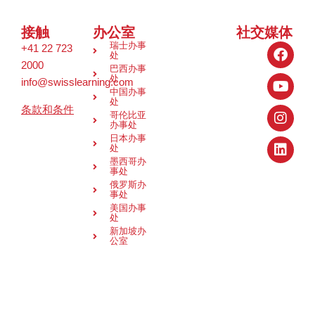
接触
办公室
社交媒体
瑞士办事
+41 22 723
处
2000
巴西办事
处
info@swisslearning.com
中国办事
处
条款和条件
哥伦比亚
办事处
复刻爱彼
日本办事
处
手表
墨西哥办
打开百达翡
事处
俄罗斯办
丽、江诗丹
事处
顿或朗格的
美国办事
处
表底，映入
新加坡办
眼帘的是一
公室
个令人叹为
观止的精美
世界。表桥
和主夹板饰