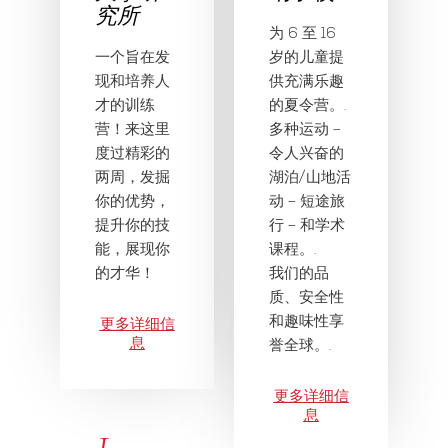
究所
为 6 至 16
一个旨在发
岁的儿童提
现和培养人
供充满乐趣
才的训练
的夏令营。.
营！来这里
多种运动 –
度过精彩的
令人兴奋的
两周，发掘
湖泊/山地活
你的优势，
动 – 短途旅
提升你的技
行 – 和学术
能，展现你
课程。.
的才华！
我们的品
质、安全性
和趣味性享
更多详细信
息
誉全球。.
更多详细信
息