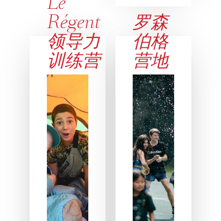
Le
Régent
罗森
领导力
伯格
训练营
营地