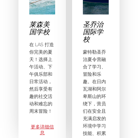
莱森美
圣乔治
国学校
国际学
校
在 LAS 打造
你完美的夏
蒙特勒圣乔
天！选择上
治夏令营融
午活动、下
合了学习、
午俱乐部和
冒险和乐
日常活动，
趣。在日内
然后享受有
瓦湖和阿尔
趣的社交活
卑斯山的环
动和难忘的
绕下，营员
周末冒险！
们在安全且
充满启发的
环境中学习
更多详细信
息
技能、积累