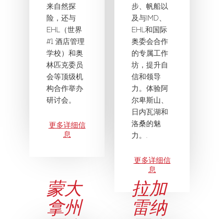
来自然探
步、帆船以
险，还与
及与IMD、
EHL（世界
EHL和国际
#1 酒店管理
奥委会合作
学校）和奥
的专属工作
林匹克委员
坊，提升自
会等顶级机
信和领导
构合作举办
力。体验阿
研讨会。
尔卑斯山、
日内瓦湖和
洛桑的魅
更多详细信
息
力。.
更多详细信
息
蒙大
拉加
拿州
雷纳