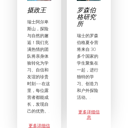
摄政王
罗森伯
格研究
所
瑞士阿尔卑
斯山，探险
与自然的邂
瑞士的罗森
逅！我们充
伯格夏令营
满热情的团
将来自 30
队将亲身体
多个国家的
验转化为学
学生聚集在
习、自信和
一起，进行
友谊的珍贵
独特的学
时刻——在这
习、创造力
里，每位露
和户外探险
营者都能成
活动。.
长，发现自
己的优势。.
更多详细信
息
更多详细信