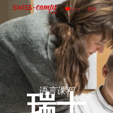
营地语言
菜单
ZH
语言课程
瑞士