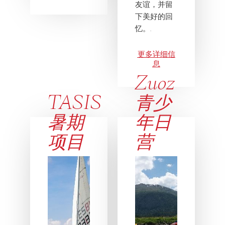
友谊，并留
下美好的回
忆。.
更多详细信
息
Zuoz
TASIS
青少
暑期
年日
项目
营