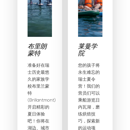
布里朗
莱曼学
蒙特
院
准备好在瑞
您的孩子将
士历史最悠
永生难忘的
久的家族学
瑞士夏令
校布里兰蒙
营！我们的
特
营员们可以
(Brillantmont)
乘船游览日
开启精彩的
内瓦湖，磨
夏日体验
练烘焙技
吧！你将在
巧，探索新
湖边、城市
的运动项